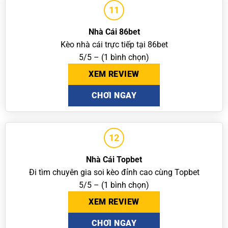
11
Nhà Cái 86bet
Kèo nhà cái trực tiếp tại 86bet
5/5 – (1 bình chọn)
XEM REVIEW
CHƠI NGAY
12
Nhà Cái Topbet
Đi tìm chuyên gia soi kèo đỉnh cao cùng Topbet
5/5 – (1 bình chọn)
XEM REVIEW
CHƠI NGAY