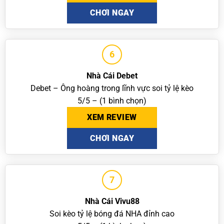
CHƠI NGAY
6
Nhà Cái Debet
Debet – Ông hoàng trong lĩnh vực soi tỷ lệ kèo
5/5 – (1 bình chọn)
XEM REVIEW
CHƠI NGAY
7
Nhà Cái Vivu88
Soi kèo tỷ lệ bóng đá NHA đỉnh cao