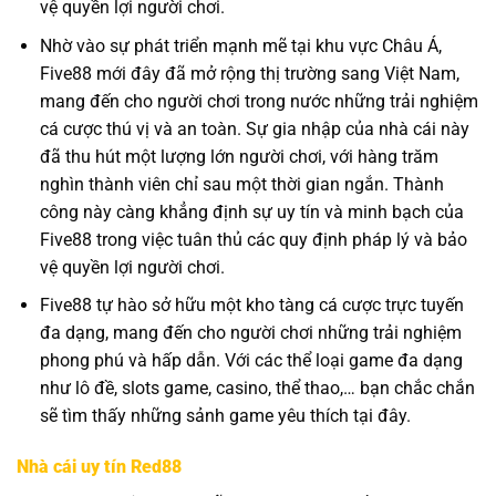
vệ quyền lợi người chơi.
Nhờ vào sự phát triển mạnh mẽ tại khu vực Châu Á,
Five88 mới đây đã mở rộng thị trường sang Việt Nam,
mang đến cho người chơi trong nước những trải nghiệm
cá cược thú vị và an toàn. Sự gia nhập của nhà cái này
đã thu hút một lượng lớn người chơi, với hàng trăm
nghìn thành viên chỉ sau một thời gian ngắn. Thành
công này càng khẳng định sự uy tín và minh bạch của
Five88 trong việc tuân thủ các quy định pháp lý và bảo
vệ quyền lợi người chơi.
Five88 tự hào sở hữu một kho tàng cá cược trực tuyến
đa dạng, mang đến cho người chơi những trải nghiệm
phong phú và hấp dẫn. Với các thể loại game đa dạng
như lô đề, slots game, casino, thể thao,… bạn chắc chắn
sẽ tìm thấy những sảnh game yêu thích tại đây.
Nhà cái uy tín Red88