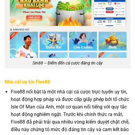
Sin88 – Điểm đến cá cược đáng tin cậy
Nhà cái uy tín Five88
Five88 nổi bật là một nhà cái cá cược trực tuyến uy tín,
hoạt động hợp pháp và được cấp giấy phép bởi tổ chức
Isle Of Man của Anh, một cơ quan nổi tiếng với quy tắc
hoạt động nghiêm ngặt. Trước khi chính thức ra mắt,
Five88 đã phải trải qua nhiều vòng kiểm duyệt chặt chẽ,
điều này chứng tỏ mức độ đáng tin cậy và cam kết bảo