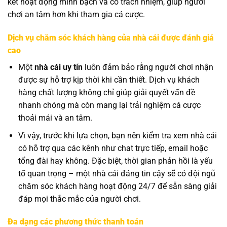
kết hoạt động minh bạch và có trách nhiệm, giúp người
chơi an tâm hơn khi tham gia cá cược.
Dịch vụ chăm sóc khách hàng của nhà cái được đánh giá
cao
Một
nhà cái uy tín
luôn đảm bảo rằng người chơi nhận
được sự hỗ trợ kịp thời khi cần thiết. Dịch vụ khách
hàng chất lượng không chỉ giúp giải quyết vấn đề
nhanh chóng mà còn mang lại trải nghiệm cá cược
thoải mái và an tâm.
Vì vậy, trước khi lựa chọn, bạn nên kiểm tra xem nhà cái
có hỗ trợ qua các kênh như chat trực tiếp, email hoặc
tổng đài hay không. Đặc biệt, thời gian phản hồi là yếu
tố quan trọng – một nhà cái đáng tin cậy sẽ có đội ngũ
chăm sóc khách hàng hoạt động 24/7 để sẵn sàng giải
đáp mọi thắc mắc của người chơi.
Đa dạng các phương thức thanh toán