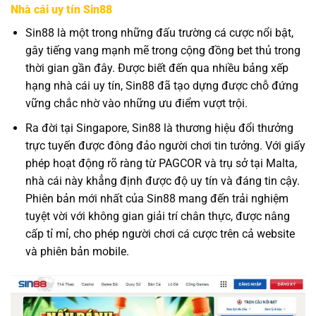
Nhà cái uy tín Sin88
Sin88 là một trong những đấu trường cá cược nổi bật,
gây tiếng vang mạnh mẽ trong cộng đồng bet thủ trong
thời gian gần đây. Được biết đến qua nhiều bảng xếp
hạng nhà cái uy tín, Sin88 đã tạo dựng được chỗ đứng
vững chắc nhờ vào những ưu điểm vượt trội.
Ra đời tại Singapore, Sin88 là thương hiệu đổi thưởng
trực tuyến được đông đảo người chơi tin tưởng. Với giấy
phép hoạt động rõ ràng từ PAGCOR và trụ sở tại Malta,
nhà cái này khẳng định được độ uy tín và đáng tin cậy.
Phiên bản mới nhất của Sin88 mang đến trải nghiệm
tuyệt vời với không gian giải trí chân thực, được nâng
cấp tỉ mỉ, cho phép người chơi cá cược trên cả website
và phiên bản mobile.