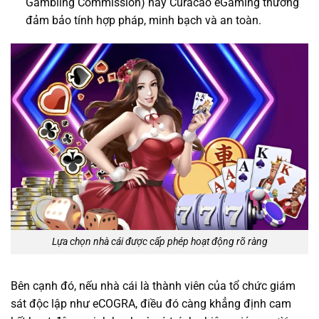
Gambling Commission) hay Curacao eGaming thường
đảm bảo tính hợp pháp, minh bạch và an toàn.
Lựa chọn nhà cái được cấp phép hoạt động rõ ràng
Bên cạnh đó, nếu nhà cái là thành viên của tổ chức giám
sát độc lập như eCOGRA, điều đó càng khẳng định cam