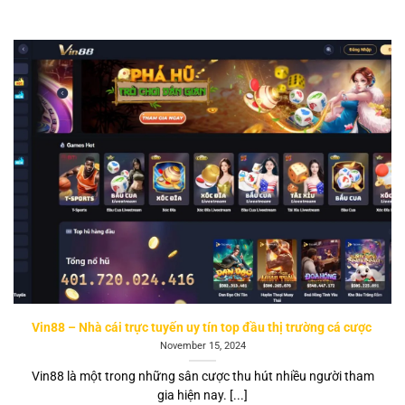
Vin88 – Nhà cái trực tuyến uy tín top đầu thị trường cá cược
November 15, 2024
Vin88 là một trong những sân cược thu hút nhiều người tham
gia hiện nay. [...]