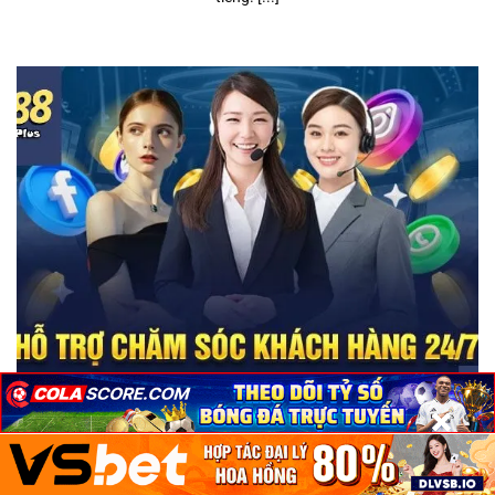
×
×
×
SKY88 – Thiên đường giải trí trực tuyến cho các tay chơi
October 16, 2024
Nhà cái uy tín SKY88 chưa từng khiến hội viên phải thất vọng.