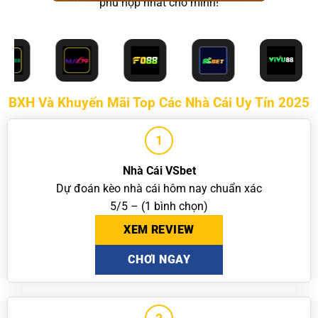
phù hợp nhất cho mình!
BXH Và Khuyến Mãi Top Các Nhà Cái Uy Tín 2025
1
Nhà Cái VSbet
Dự đoán kèo nhà cái hôm nay chuẩn xác
5/5 – (1 bình chọn)
XEM REVIEW
CHƠI NGAY