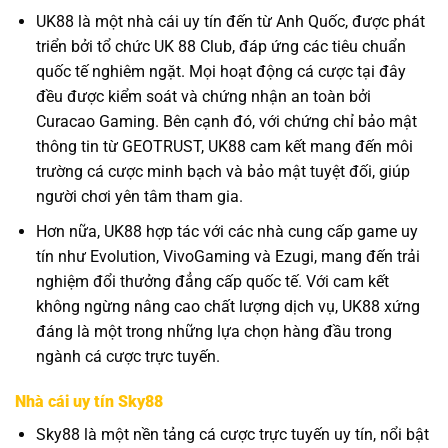
UK88 là một nhà cái uy tín đến từ Anh Quốc, được phát
triển bởi tổ chức UK 88 Club, đáp ứng các tiêu chuẩn
quốc tế nghiêm ngặt. Mọi hoạt động cá cược tại đây
đều được kiểm soát và chứng nhận an toàn bởi
Curacao Gaming. Bên cạnh đó, với chứng chỉ bảo mật
thông tin từ GEOTRUST, UK88 cam kết mang đến môi
trường cá cược minh bạch và bảo mật tuyệt đối, giúp
người chơi yên tâm tham gia.
Hơn nữa, UK88 hợp tác với các nhà cung cấp game uy
tín như Evolution, VivoGaming và Ezugi, mang đến trải
nghiệm đổi thưởng đẳng cấp quốc tế. Với cam kết
không ngừng nâng cao chất lượng dịch vụ, UK88 xứng
đáng là một trong những lựa chọn hàng đầu trong
ngành cá cược trực tuyến.
Nhà cái uy tín Sky88
Sky88 là một nền tảng cá cược trực tuyến uy tín, nổi bật