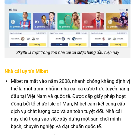
Sky88 là một trong top nhà cái cá cược hàng đầu hiện nay
Nhà cái uy tín Mibet
Mibet ra mắt vào năm 2008, nhanh chóng khẳng định vị
thế là một trong những nhà cái cá cược trực tuyến hàng
đầu tại Việt Nam và quốc tế. Được cấp giấy phép hoạt
động bởi tổ chức Isle of Man, Mibet cam kết cung cấp
dịch vụ chất lượng cao và an toàn tuyệt đối. Nhà cái
này chú trọng vào việc xây dựng một sân chơi minh
bạch, chuyên nghiệp và đạt chuẩn quốc tế.